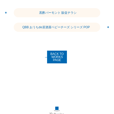
黒酢バーモント 販促チラシ
QBB おうちde居酒屋ベビーチーズ シリーズ POP
BACK TO
WORKS
PAGE